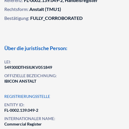
Referenz:
FL-0002.139.049-2, Handelsregister
Rechtsform:
Anstalt (TMU1)
Bestätigung:
FULLY_CORROBORATED
Über die juristische Person:
LEI:
549300DTHSIUKV051849
OFFIZIELLE BEZEICHNUNG:
IBICON ANSTALT
REGISTRIERUNGSSTELLE
ENTITY ID:
FL-0002.139.049-2
INTERNATIONALER NAME:
Commercial Register