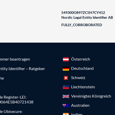
549300O897ZC5H7CY412
Nordic Legal Entity Identifier AB
FULLY_CORROBORATED
mmer beantragen
Österreich
Deutschland
ntity Identifier – Ratgeber
Schweiz
che
Liechtenstein
Vereinigtes Königreich
e Register-LEI:
0064E5B40721438
Australien
de Ubisecure:
Indien