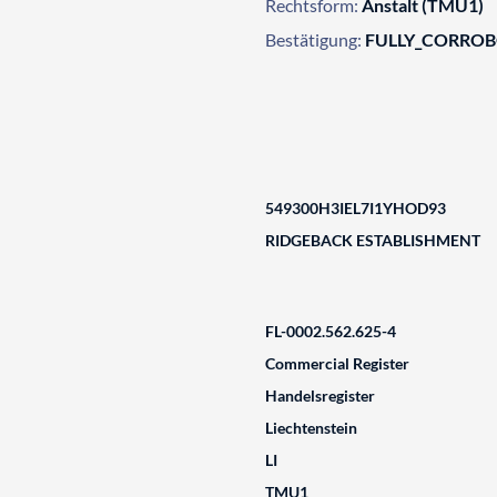
Rechtsform:
Anstalt (TMU1)
Bestätigung:
FULLY_CORRO
549300H3IEL7I1YHOD93
RIDGEBACK ESTABLISHMENT
FL-0002.562.625-4
Commercial Register
Handelsregister
Liechtenstein
LI
TMU1