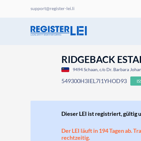
support@register-lei.li
RIDGEBACK EST
9494 Schaan, c/o Dr. Barbara Joha
549300H3IEL7I1YHOD93
I
Dieser LEI ist registriert, gültig 
Der LEI läuft in 194 Tagen ab. T
rechtzeitig.