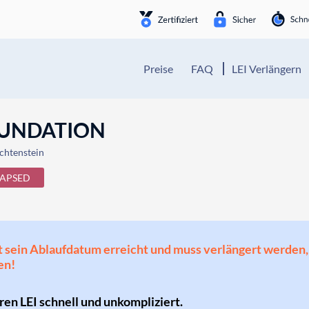
Preise
FAQ
LEI Verlängern
OUNDATION
htenstein
LAPSED
 hat sein Ablaufdatum erreicht und muss verlängert werd
en!
hren LEI schnell und unkompliziert.