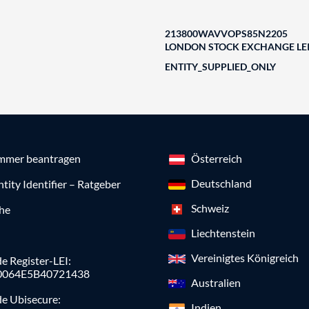
213800WAVVOPS85N2205
LONDON STOCK EXCHANGE LEI
ENTITY_SUPPLIED_ONLY
mmer beantragen
Österreich
Deutschland
ntity Identifier – Ratgeber
Schweiz
che
Liechtenstein
Vereinigtes Königreich
e Register-LEI:
0064E5B40721438
Australien
de Ubisecure:
Indien