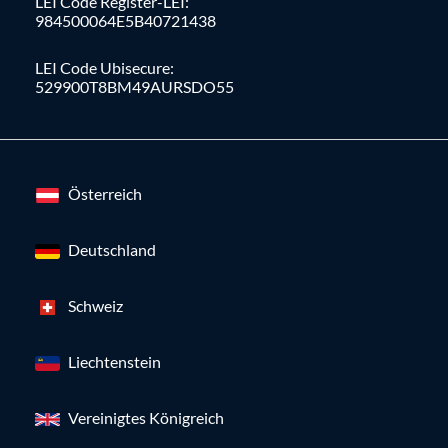
LEI Code Register-LEI:
984500064E5B40721438
LEI Code Ubisecure:
529900T8BM49AURSDO55
Österreich
Deutschland
Schweiz
Liechtenstein
Vereinigtes Königreich