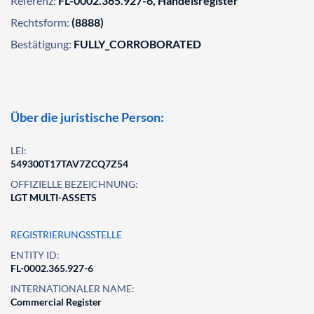
Referenz:
FL-0002.365.927-6, Handelsregister
Rechtsform:
(8888)
Bestätigung:
FULLY_CORROBORATED
Über die juristische Person:
LEI:
549300T17TAV7ZCQ7Z54
OFFIZIELLE BEZEICHNUNG:
LGT MULTI-ASSETS
REGISTRIERUNGSSTELLE
ENTITY ID:
FL-0002.365.927-6
INTERNATIONALER NAME:
Commercial Register