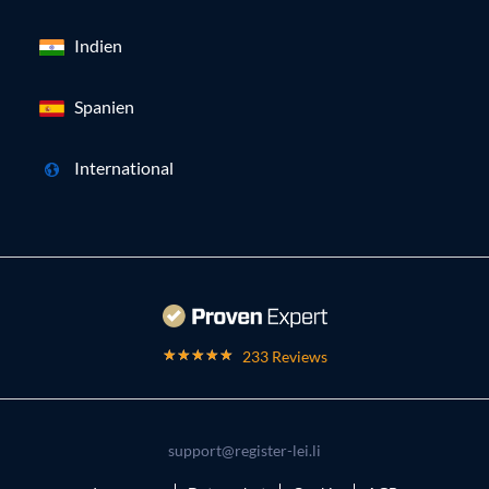
Indien
Spanien
International
233 Reviews
support@register-lei.li