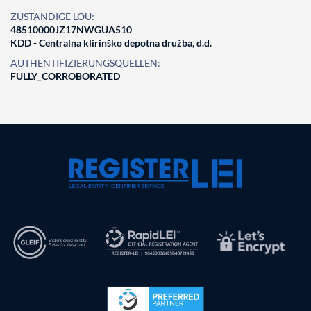
ZUSTÄNDIGE LOU:
48510000JZ17NWGUA510
KDD - Centralna klirinško depotna družba, d.d.
AUTHENTIFIZIERUNGSQUELLEN:
FULLY_CORROBORATED