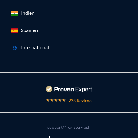
Indien
Spanien
International
233 Reviews
support@register-lei.li