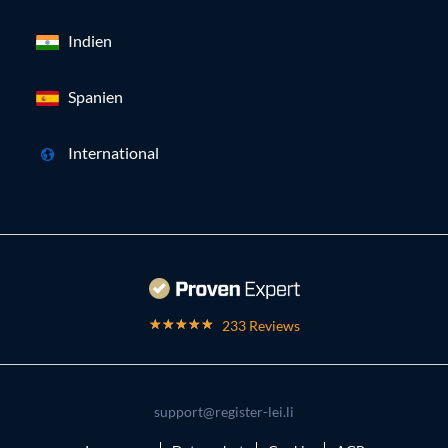
Indien
Spanien
International
233 Reviews
support@register-lei.li